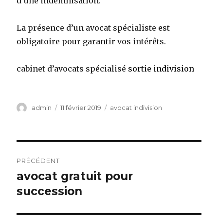
d’une indemnisation.
La présence d’un avocat spécialiste est
obligatoire pour garantir vos intérêts.
cabinet d’avocats spécialisé
sortie indivision
Auteur
Publié
Catégories
admin
11 février 2019
avocat indivision
le
Navigation
PRÉCÉDENT
de
avocat gratuit pour
Article
précédent :
succession
l’article