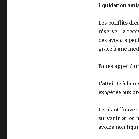
liquidation amia
Les conflits dicu
réserve , la rece
des avocats peut
grace à une médi
Faites appel à u
L’atteinte à la
ré
exagérée aux dro
Pendant l’ouver
survenir et les 
avoirs non liqu