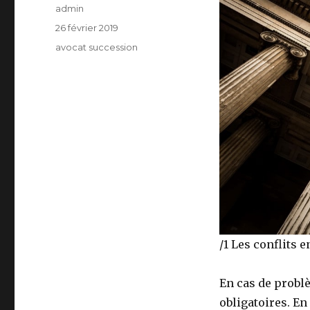
Auteur
admin
Publié
26 février 2019
le
Catégories
avocat succession
/1 Les conflits 
En cas de problè
obligatoires. En