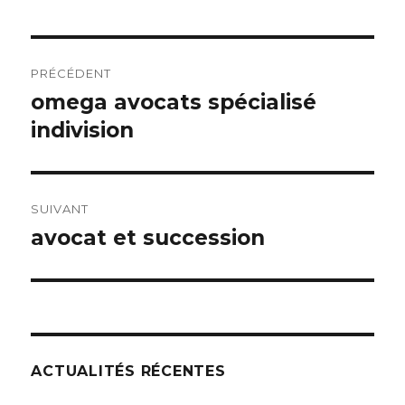
Navigation
PRÉCÉDENT
de
omega avocats spécialisé
Article
précédent :
indivision
l’article
SUIVANT
avocat et succession
Article
suivant :
ACTUALITÉS RÉCENTES